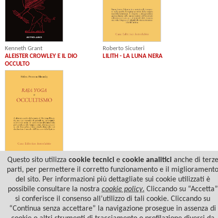
Kenneth Grant
Roberto Sicuteri
ALEISTER CROWLEY E IL DIO
LILITH - LA LUNA NERA
OCCULTO
Helena Petrovna Blavatsky
Questo sito utilizza
cookie tecnici
e
cookie analitici
anche di terz
RAJA-YOGA, O OCCULTISMO
parti, per permettere il corretto funzionamento e il migliorament
del sito. Per informazioni più dettagliate sui cookie utilizzati è
possibile consultare la nostra
cookie policy
.
Cliccando su “Accetta”
si conferisce il consenso all’utilizzo di tali cookie. Cliccando su
“Continua senza accettare” la navigazione prosegue in assenza di