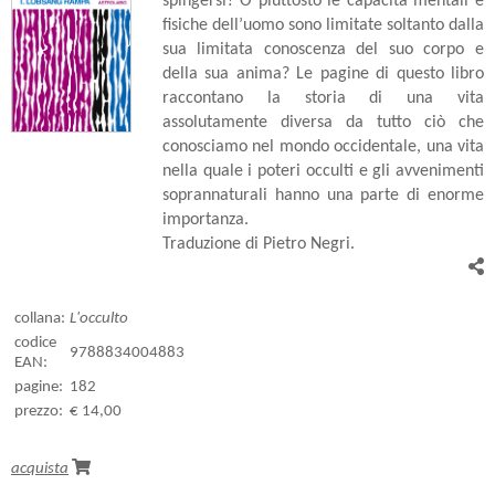
spingersi? O piuttosto le capacità mentali e
fisiche dell’uomo sono limitate soltanto dalla
sua limitata conoscenza del suo corpo e
della sua anima? Le pagine di questo libro
raccontano la storia di una vita
assolutamente diversa da tutto ciò che
conosciamo nel mondo occidentale, una vita
nella quale i poteri occulti e gli avvenimenti
soprannaturali hanno una parte di enorme
importanza.
Traduzione di Pietro Negri.
collana:
L'occulto
codice
9788834004883
EAN:
pagine:
182
prezzo:
€ 14,00
acquista