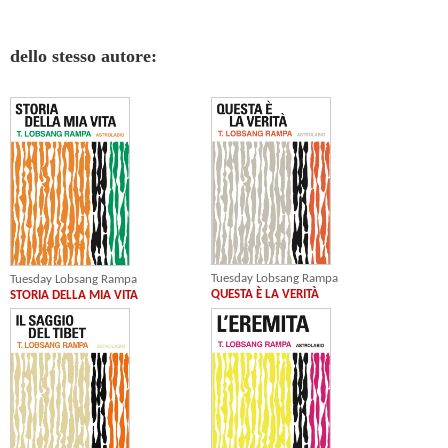
dello stesso autore:
Tuesday Lobsang Rampa
Tuesday Lobsang Rampa
QUESTA È LA VERITÀ
STORIA DELLA MIA VITA