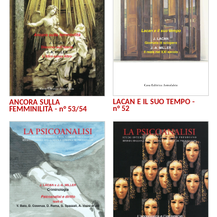
LACAN E IL SUO TEMPO -
ANCORA SULLA
n° 52
FEMMINILITÀ - n° 53/54