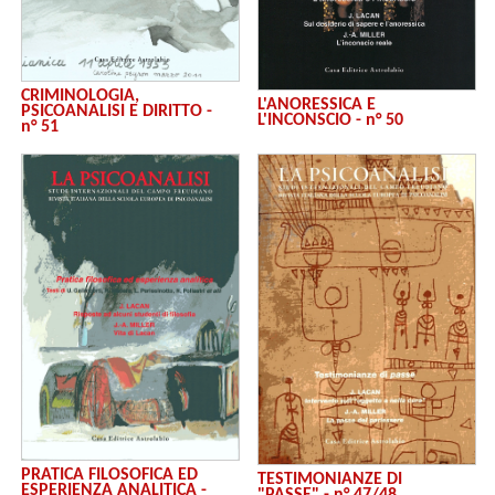
CRIMINOLOGIA,
L'ANORESSICA E
PSICOANALISI E DIRITTO -
L'INCONSCIO - n° 50
n° 51
PRATICA FILOSOFICA ED
TESTIMONIANZE DI
ESPERIENZA ANALITICA -