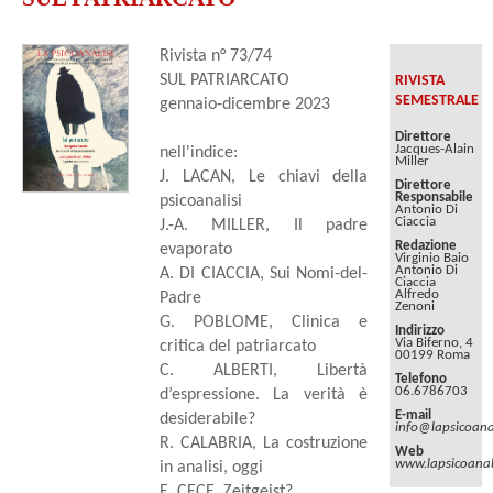
Rivista n° 73/74
SUL PATRIARCATO
RIVISTA
SEMESTRALE
gennaio-dicembre 2023
Direttore
Jacques-Alain
nell'indice:
Miller
J. LACAN, Le chiavi della
Direttore
Responsabile
psicoanalisi
Antonio Di
Ciaccia
J.-A. MILLER, Il padre
Redazione
evaporato
Virginio Baio
Antonio Di
A. DI CIACCIA, Sui Nomi-del-
Ciaccia
Alfredo
Padre
Zenoni
G. POBLOME, Clinica e
Indirizzo
Via Biferno, 4
critica del patriarcato
00199 Roma
C. ALBERTI, Libertà
Telefono
06.6786703
d’espressione. La verità è
E-mail
desiderabile?
info@lapsicoanal
R. CALABRIA, La costruzione
Web
www.lapsicoanali
in analisi, oggi
E. CECE, Zeitgeist?