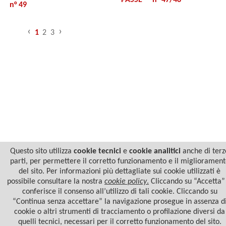
"PASSE" - n° 47/48
n° 49
‹
›
1
2
3
© 2022 Casa Editrice Astrolabio - Ubaldini Editore S.r.l. - P.IVA 10323461003 |
Informativa
Questo sito utilizza
cookie tecnici
e
cookie analitici
anche di terz
privacy/cookies
parti, per permettere il corretto funzionamento e il migliorament
del sito. Per informazioni più dettagliate sui cookie utilizzati è
possibile consultare la nostra
cookie policy
.
Cliccando su “Accetta” 
conferisce il consenso all’utilizzo di tali cookie. Cliccando su
“Continua senza accettare” la navigazione prosegue in assenza d
cookie o altri strumenti di tracciamento o profilazione diversi da
quelli tecnici, necessari per il corretto funzionamento del sito.