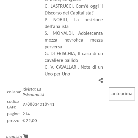
C. LASTRUCCI, Com’è oggi il
Discorso del Capitalista?
P. NOBILI, La posizione
dell’analista
S. MONALDI, Adolescenza
mezza nevrotica mezza
perversa
G. DI FRISCHIA, Il caso di un
cavaliere pallido
C. V. CAVALLARI, Note di un
Uno per Uno
Rivista: La
collana:
anteprima
Psicoanalisi
codice
9788834018941
EAN:
pagine:
214
prezzo:
€ 22,00
acquista