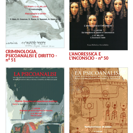
CRIMINOLOGIA,
L'ANORESSICA E
PSICOANALISI E DIRITTO -
L'INCONSCIO - n° 50
n° 51