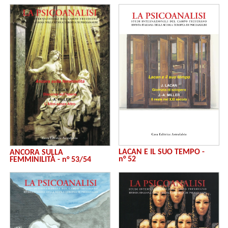
LACAN E IL SUO TEMPO -
ANCORA SULLA
n° 52
FEMMINILITÀ - n° 53/54