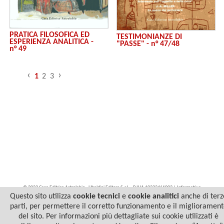
PRATICA FILOSOFICA ED
TESTIMONIANZE DI
ESPERIENZA ANALITICA -
"PASSE" - n° 47/48
n° 49
‹
›
1
2
3
© 2022 Casa Editrice Astrolabio - Ubaldini Editore S.r.l. - P.IVA 10323461003 |
Informativa
privacy/cookies
Questo sito utilizza
cookie tecnici
e
cookie analitici
anche di terz
parti, per permettere il corretto funzionamento e il migliorament
del sito. Per informazioni più dettagliate sui cookie utilizzati è