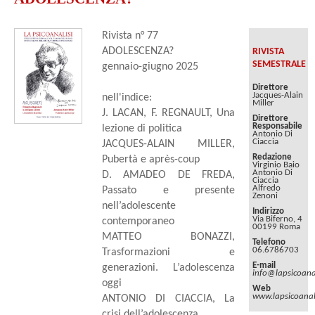
Rivista n° 77
ADOLESCENZA?
RIVISTA
SEMESTRALE
gennaio-giugno 2025
Direttore
Jacques-Alain
nell'indice:
Miller
J. LACAN, F. REGNAULT, Una
Direttore
Responsabile
lezione di politica
Antonio Di
Ciaccia
JACQUES-ALAIN MILLER,
Redazione
Pubertà e après-coup
Virginio Baio
Antonio Di
D. AMADEO DE FREDA,
Ciaccia
Alfredo
Passato e presente
Zenoni
nell’adolescente
Indirizzo
Via Biferno, 4
contemporaneo
00199 Roma
MATTEO BONAZZI,
Telefono
06.6786703
Trasformazioni e
E-mail
generazioni. L’adolescenza
info@lapsicoanal
oggi
Web
www.lapsicoanali
ANTONIO DI CIACCIA, La
crisi dell’adolescenza