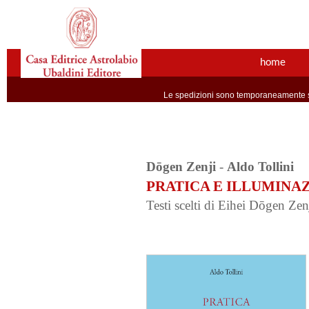
home
Le spedizioni sono temporaneamente so
Dōgen Zenji
-
Aldo Tollini
PRATICA E ILLUMINA
Testi scelti di Eihei Dōgen Zen