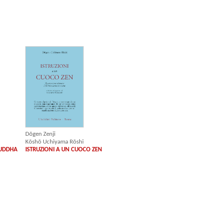
Dōgen Zenji
Kōshō Uchiyama Rōshi
BUDDHA
ISTRUZIONI A UN CUOCO ZEN