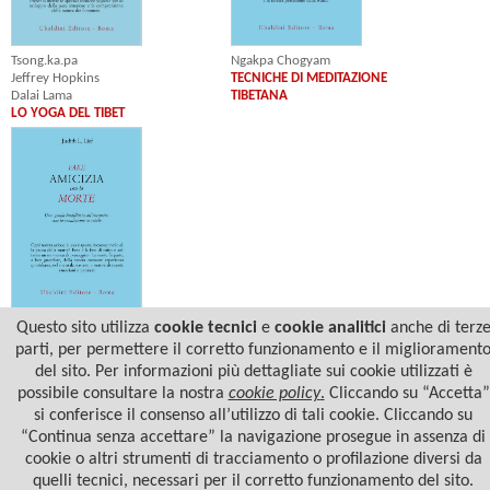
Ngakpa Chogyam
Tsong.ka.pa
TECNICHE DI MEDITAZIONE
Jeffrey Hopkins
TIBETANA
Dalai Lama
LO YOGA DEL TIBET
Judith L. Lief
Questo sito utilizza
cookie tecnici
e
cookie analitici
anche di terz
FARE AMICIZIA CON LA MORTE
parti, per permettere il corretto funzionamento e il migliorament
del sito. Per informazioni più dettagliate sui cookie utilizzati è
possibile consultare la nostra
cookie policy
.
Cliccando su “Accetta”
si conferisce il consenso all’utilizzo di tali cookie. Cliccando su
“Continua senza accettare” la navigazione prosegue in assenza di
cookie o altri strumenti di tracciamento o profilazione diversi da
quelli tecnici, necessari per il corretto funzionamento del sito.