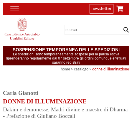
newsletter
SOSPENSIONE TEMPORANEA DELLE SPEDIZIONI
Le spedizioni sono temporaneamente sospese per la pausa estiva
riprenderanno regolarmente dal 07 settembre gli ordini comunque effettuati
saranno registrati
home
> catalogo >
donne di illuminazione
Carla Gianotti
DONNE DI ILLUMINAZIONE
Dākinī e demonesse, Madri divine e maestre di Dharma
- Prefazione di Giuliano Boccali