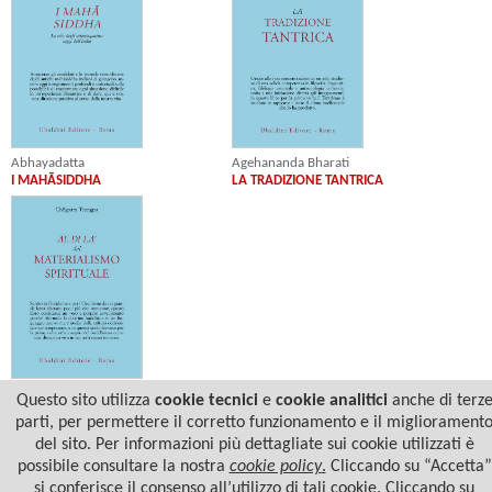
Abhayadatta
Agehananda Bharati
I MAHĀSIDDHA
LA TRADIZIONE TANTRICA
Chögyam Trungpa Rinpoche
Questo sito utilizza
cookie tecnici
e
cookie analitici
anche di terz
AL DI LÀ DEL MATERIALISMO
parti, per permettere il corretto funzionamento e il migliorament
SPIRITUALE
del sito. Per informazioni più dettagliate sui cookie utilizzati è
possibile consultare la nostra
cookie policy
.
Cliccando su “Accetta”
si conferisce il consenso all’utilizzo di tali cookie. Cliccando su