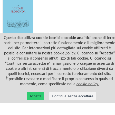
Questo sito utilizza
cookie tecnici
e
cookie analitici
anche di terz
Jiddu Krishnamurti
parti, per permettere il corretto funzionamento e il migliorament
LA VISIONE PROFONDA
del sito. Per informazioni più dettagliate sui cookie utilizzati è
possibile consultare la nostra
cookie policy
.
Cliccando su “Accetta”
si conferisce il consenso all’utilizzo di tali cookie. Cliccando su
“Continua senza accettare” la navigazione prosegue in assenza di
cookie o altri strumenti di tracciamento o profilazione diversi da
quelli tecnici, necessari per il corretto funzionamento del sito.
È possibile revocare o modificare il proprio consenso in qualsiasi
momento, come specificato nella
cookie policy
.
Accetta
Continua senza accettare
© 2022 Casa Editrice Astrolabio - Ubaldini Editore S.r.l. - P.IVA 10323461003 |
Informativa
privacy/cookies