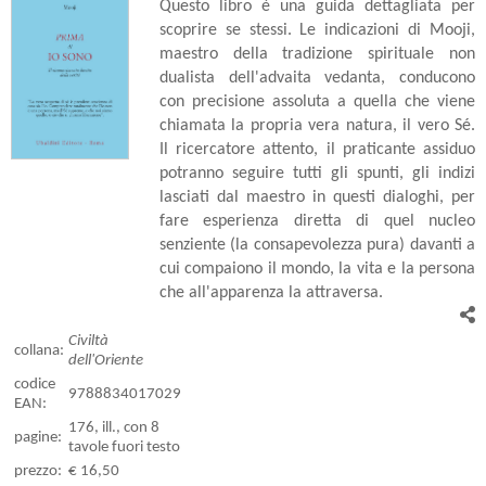
Questo libro è una guida dettagliata per
scoprire se stessi. Le indicazioni di Mooji,
maestro della tradizione spirituale non
dualista dell'advaita vedanta, conducono
con precisione assoluta a quella che viene
chiamata la propria vera natura, il vero Sé.
Il ricercatore attento, il praticante assiduo
potranno seguire tutti gli spunti, gli indizi
lasciati dal maestro in questi dialoghi, per
fare esperienza diretta di quel nucleo
senziente (la consapevolezza pura) davanti a
cui compaiono il mondo, la vita e la persona
che all'apparenza la attraversa.
Civiltà
collana:
dell'Oriente
codice
9788834017029
EAN:
176, ill., con 8
pagine:
tavole fuori testo
prezzo:
€ 16,50