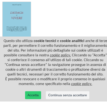
Questo sito utilizza
cookie tecnici
e
cookie analitici
anche di terz
Arnaud Desjardins
parti, per permettere il corretto funzionamento e il migliorament
L'AUDACIA DI VIVERE
del sito. Per informazioni più dettagliate sui cookie utilizzati è
possibile consultare la nostra
cookie policy
.
Cliccando su “Accetta”
si conferisce il consenso all’utilizzo di tali cookie. Cliccando su
“Continua senza accettare” la navigazione prosegue in assenza di
cookie o altri strumenti di tracciamento o profilazione diversi da
quelli tecnici, necessari per il corretto funzionamento del sito.
È possibile revocare o modificare il proprio consenso in qualsiasi
momento, come specificato nella
cookie policy
.
Accetta
Continua senza accettare
© 2022 Casa Editrice Astrolabio - Ubaldini Editore S.r.l. - P.IVA 10323461003 |
Informativa
privacy/cookies