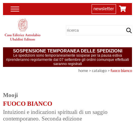
newsletter
SOSPENSIONE TEMPORANEA DELLE SPEDIZIONI
Le spedizioni sono temporaneamente sospese per la pausa estiva
riprenderanno regolarmente dal 07 settembre gli ordini comunque effettuati
saranno registrati
home
> catalogo >
fuoco bianco
Mooji
FUOCO BIANCO
Intuizioni e indicazioni spirituali di un saggio
contemporaneo. Seconda edizione