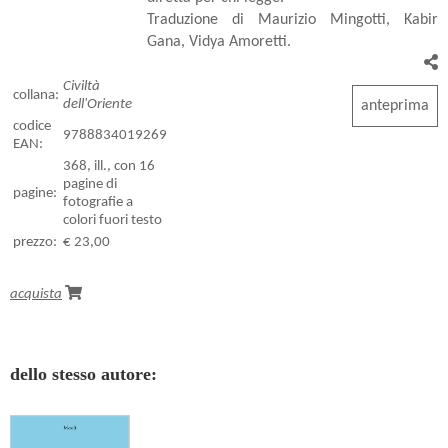
Traduzione di Maurizio Mingotti, Kabir
Gana, Vidya Amoretti.
Civiltà
collana:
dell'Oriente
anteprima
codice
9788834019269
EAN:
368, ill., con 16
pagine di
pagine:
fotografie a
colori fuori testo
prezzo:
€ 23,00
acquista
dello stesso autore: