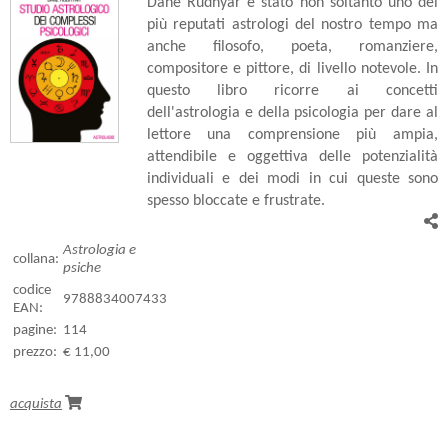
Dane Rudhyar è stato non soltanto uno dei
più reputati astrologi del nostro tempo ma
anche filosofo, poeta, romanziere,
compositore e pittore, di livello notevole. In
questo libro ricorre ai concetti
dell'astrologia e della psicologia per dare al
lettore una comprensione più ampia,
attendibile e oggettiva delle potenzialità
individuali e dei modi in cui queste sono
spesso bloccate e frustrate.
Astrologia e
collana:
psiche
codice
9788834007433
EAN:
pagine:
114
prezzo:
€ 11,00
acquista