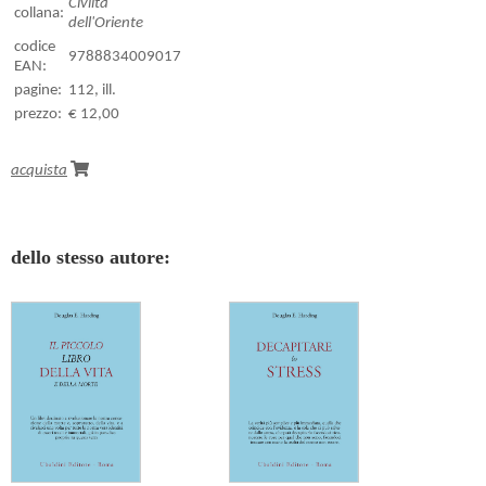
Civiltà
collana:
dell'Oriente
codice
9788834009017
EAN:
pagine:
112, ill.
prezzo:
€ 12,00
acquista
dello stesso autore: