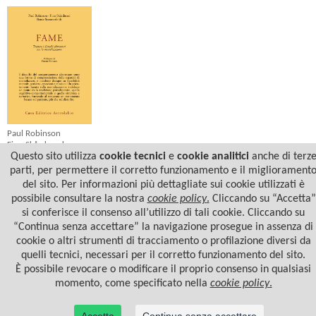
Paul Robinson
Finn Skårderud
Questo sito utilizza
cookie tecnici
e
cookie analitici
anche di terz
Bente Sommerfeldt
FAME
parti, per permettere il corretto funzionamento e il migliorament
del sito. Per informazioni più dettagliate sui cookie utilizzati è
possibile consultare la nostra
cookie policy
.
Cliccando su “Accetta”
si conferisce il consenso all’utilizzo di tali cookie. Cliccando su
“Continua senza accettare” la navigazione prosegue in assenza di
cookie o altri strumenti di tracciamento o profilazione diversi da
quelli tecnici, necessari per il corretto funzionamento del sito.
È possibile revocare o modificare il proprio consenso in qualsiasi
momento, come specificato nella
cookie policy
.
© 2022 Casa Editrice Astrolabio - Ubaldini Editore S.r.l. - P.IVA 10323461003 |
Informativa