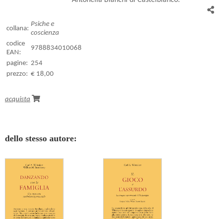
Psiche e
collana:
coscienza
codice
9788834010068
EAN:
pagine:
254
prezzo:
€ 18,00
acquista
dello stesso autore: