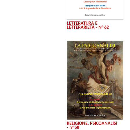
LETTERATURA E
LETTERARIETÀ - N° 62
RELIGIONE, PSICOANALISI
- n° 58