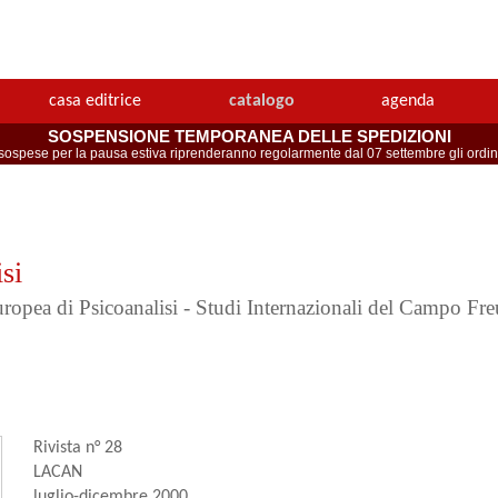
casa editrice
catalogo
agenda
SOSPENSIONE TEMPORANEA DELLE SPEDIZIONI
spese per la pausa estiva riprenderanno regolarmente dal 07 settembre gli ordini 
si
Europea di Psicoanalisi - Studi Internazionali del Campo Fr
Rivista n° 28
LACAN
luglio-dicembre 2000