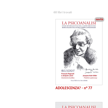
68 libri trovati
novità
ADOLESCENZA? - n° 77