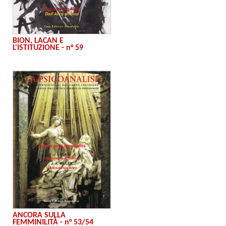
BION, LACAN E
L'ISTITUZIONE - n° 59
ANCORA SULLA
FEMMINILITÀ - n° 53/54