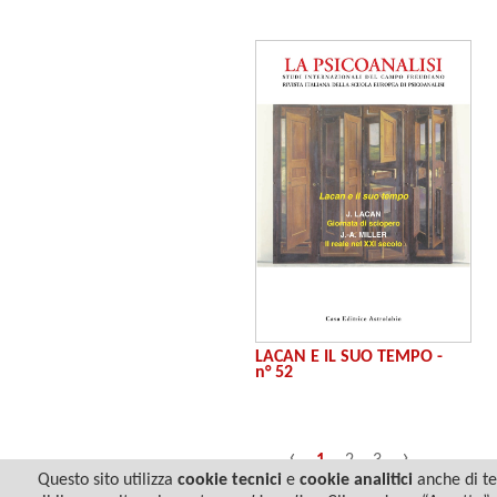
LACAN E IL SUO TEMPO -
n° 52
‹
›
1
2
3
Questo sito utilizza
cookie tecnici
e
cookie analitici
anche di ter