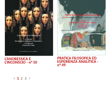
PRATICA FILOSOFICA ED
L'ANORESSICA E
ESPERIENZA ANALITICA -
L'INCONSCIO - n° 50
n° 49
‹
›
1
2
3