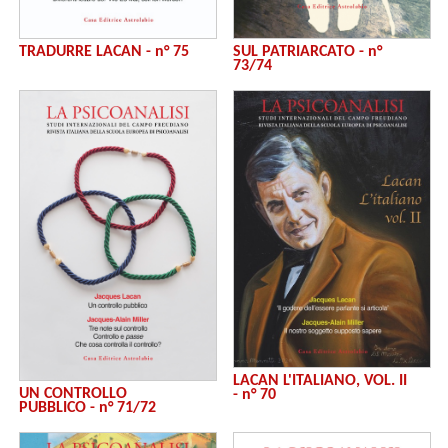
TRADURRE LACAN - n° 75
SUL PATRIARCATO - n°
73/74
LACAN L'ITALIANO, VOL. II
UN CONTROLLO
- n° 70
PUBBLICO - n° 71/72