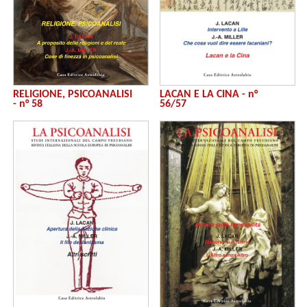
RELIGIONE, PSICOANALISI
LACAN E LA CINA - n°
- n° 58
56/57