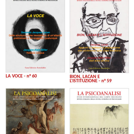
LA VOCE - n° 60
BION, LACAN E
L'ISTITUZIONE - n° 59