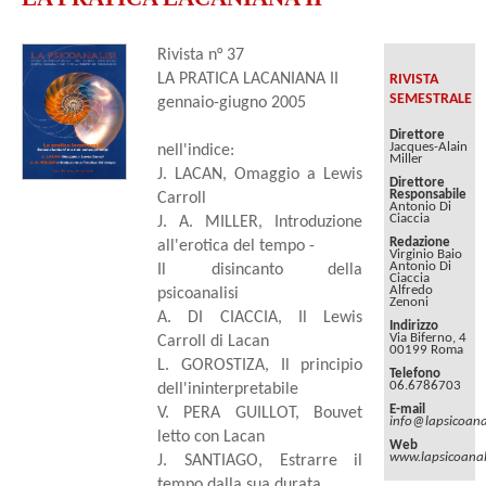
Rivista n° 37
LA PRATICA LACANIANA II
RIVISTA
SEMESTRALE
gennaio-giugno 2005
Direttore
Jacques-Alain
nell'indice:
Miller
J. LACAN, Omaggio a Lewis
Direttore
Responsabile
Carroll
Antonio Di
Ciaccia
J. A. MILLER, Introduzione
Redazione
all'erotica del tempo -
Virginio Baio
Antonio Di
Il disincanto della
Ciaccia
Alfredo
psicoanalisi
Zenoni
A. DI CIACCIA, Il Lewis
Indirizzo
Via Biferno, 4
Carroll di Lacan
00199 Roma
L. GOROSTIZA, Il principio
Telefono
06.6786703
dell'ininterpretabile
E-mail
V. PERA GUILLOT, Bouvet
info@lapsicoanal
letto con Lacan
Web
www.lapsicoanali
J. SANTIAGO, Estrarre il
tempo dalla sua durata