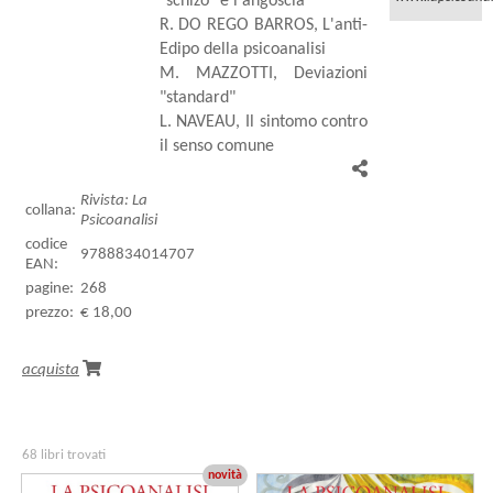
"schizo" e l'angoscia
R. DO REGO BARROS, L'anti-
Edipo della psicoanalisi
M. MAZZOTTI, Deviazioni
"standard"
L. NAVEAU, Il sintomo contro
il senso comune
Rivista: La
collana:
Psicoanalisi
codice
9788834014707
EAN:
pagine:
268
prezzo:
€ 18,00
acquista
68 libri trovati
novità