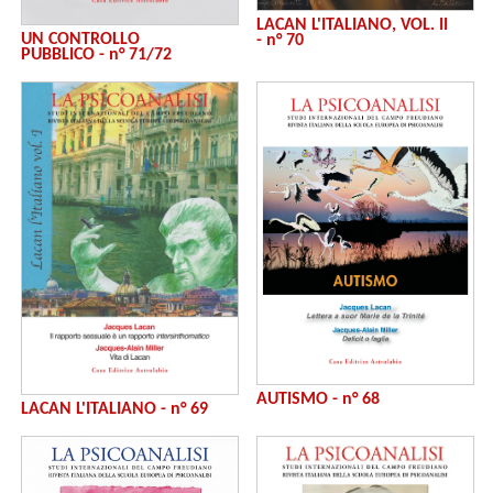
LACAN L'ITALIANO, VOL. II
UN CONTROLLO
- n° 70
PUBBLICO - n° 71/72
AUTISMO - n° 68
LACAN L'ITALIANO - n° 69