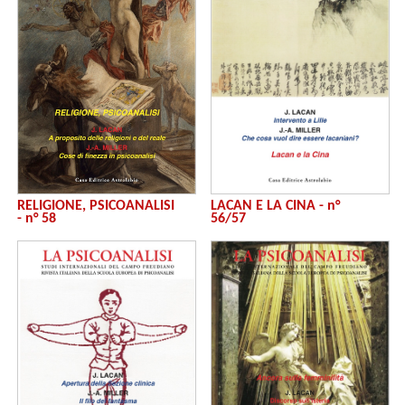
RELIGIONE, PSICOANALISI
LACAN E LA CINA - n°
- n° 58
56/57