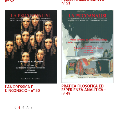
n° 52
n° 51
PRATICA FILOSOFICA ED
L'ANORESSICA E
ESPERIENZA ANALITICA -
L'INCONSCIO - n° 50
n° 49
‹
›
1
2
3