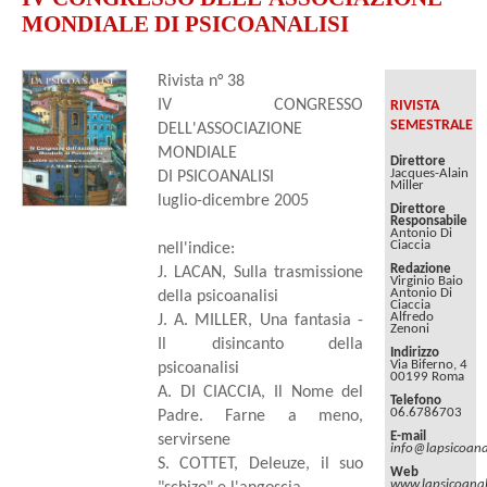
MONDIALE DI PSICOANALISI
Rivista n° 38
IV CONGRESSO
RIVISTA
SEMESTRALE
DELL'ASSOCIAZIONE
MONDIALE
Direttore
Jacques-Alain
DI PSICOANALISI
Miller
luglio-dicembre 2005
Direttore
Responsabile
Antonio Di
Ciaccia
nell'indice:
Redazione
J. LACAN, Sulla trasmissione
Virginio Baio
Antonio Di
della psicoanalisi
Ciaccia
Alfredo
J. A. MILLER, Una fantasia -
Zenoni
Il disincanto della
Indirizzo
Via Biferno, 4
psicoanalisi
00199 Roma
A. DI CIACCIA, Il Nome del
Telefono
06.6786703
Padre. Farne a meno,
E-mail
servirsene
info@lapsicoanal
S. COTTET, Deleuze, il suo
Web
www.lapsicoanali