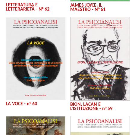
LETTERATURA E
JAMES JOYCE, IL
LETTERARIETÀ - N° 62
MAESTRO - N° 61
LA VOCE - n° 60
BION, LACAN E
L'ISTITUZIONE - n° 59