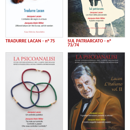
TRADURRE LACAN - n° 75
SUL PATRIARCATO - n°
73/74