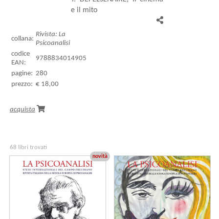
e il mito
Rivista: La
collana:
Psicoanalisi
codice
9788834014905
EAN:
pagine:
280
prezzo:
€ 18,00
acquista
68 libri trovati
novità