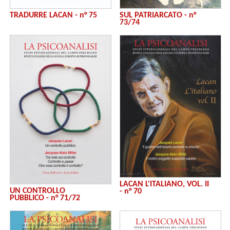
TRADURRE LACAN - n° 75
SUL PATRIARCATO - n°
73/74
LACAN L'ITALIANO, VOL. II
UN CONTROLLO
- n° 70
PUBBLICO - n° 71/72