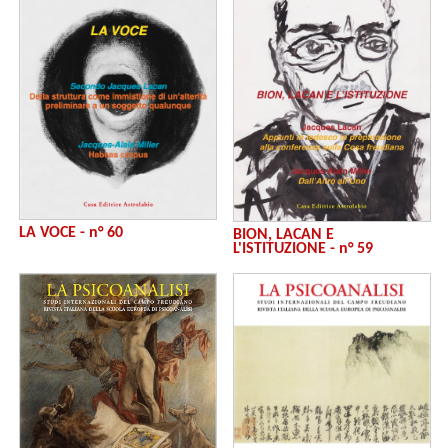
LA VOCE - n° 60
BION, LACAN E
L'ISTITUZIONE - n° 59