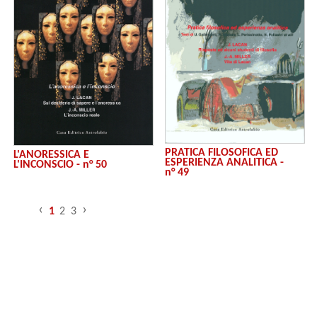
PRATICA FILOSOFICA ED
L'ANORESSICA E
ESPERIENZA ANALITICA -
L'INCONSCIO - n° 50
n° 49
‹
›
1
2
3