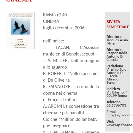
Rivista n° 40
CINEMA
RIVISTA
SEMESTRALE
luglio-dicembre 2006
Direttore
Jacques-Alain
nell'indice:
Miller
J. LACAN, L'Assassin
Direttore
Responsabile
musicien di Benoit Jacquot
Antonio Di
Ciaccia
J. A. MILLER, Dall'immagine
Redazione
allo sguardo
Virginio Baio
Antonio Di
B. ROBERTI, "Nello specchio"
Ciaccia
Alfredo
di De Oliveira
Zenoni
R. SALVATORE, Il corpo della
Indirizzo
Via Biferno, 4
donna nel cinema
00199 Roma
di Fraçois Truffaut
Telefono
06.6786703
A. AROMI La connessione tra
E-mail
cinema e psicoanalisi.
info@lapsicoanal
Ciò che "Million dollar baby"
Web
www.lapsicoanali
può insegnare
Y. DEPELSENAIRE, Il cinema