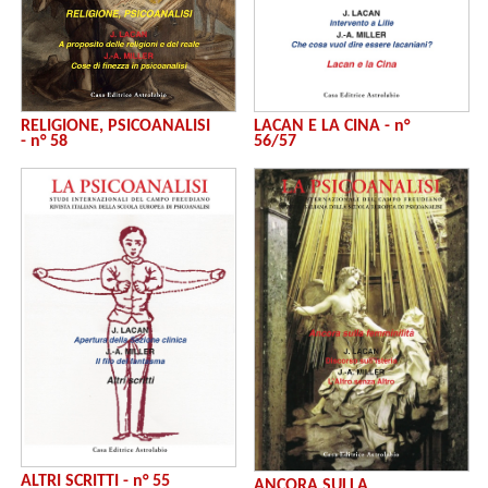
RELIGIONE, PSICOANALISI
LACAN E LA CINA - n°
- n° 58
56/57
ALTRI SCRITTI - n° 55
ANCORA SULLA