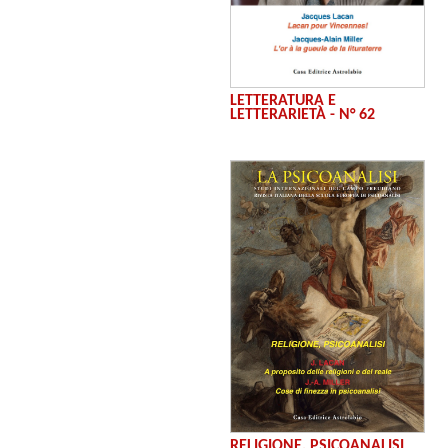
LETTERATURA E
LETTERARIETÀ - N° 62
RELIGIONE, PSICOANALISI