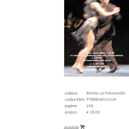
collana:
Rivista: La Psicoanalisi
codice EAN:
9788834015339
pagine:
256
prezzo:
€ 18,00
acquista