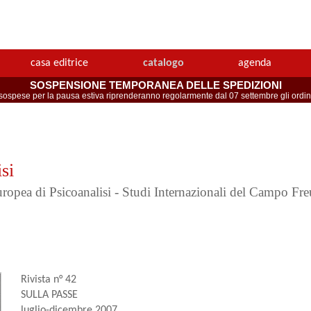
casa editrice
catalogo
agenda
SOSPENSIONE TEMPORANEA DELLE SPEDIZIONI
spese per la pausa estiva riprenderanno regolarmente dal 07 settembre gli ordini 
si
Europea di Psicoanalisi - Studi Internazionali del Campo Fr
Rivista n° 42
SULLA PASSE
luglio-dicembre 2007