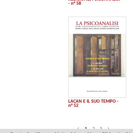
- n° 58
LACAN E IL SUO TEMPO -
n° 52
‹
›
1
2
3