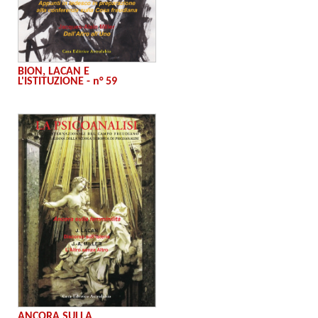
BION, LACAN E
L'ISTITUZIONE - n° 59
ANCORA SULLA