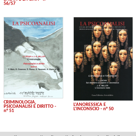
56/57
CRIMINOLOGIA,
L'ANORESSICA E
PSICOANALISI E DIRITTO -
L'INCONSCIO - n° 50
n° 51