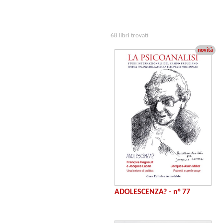
68 libri trovati
novità
ADOLESCENZA? - n° 77