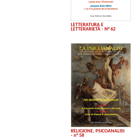
LETTERATURA E
LETTERARIETÀ - N° 62
RELIGIONE, PSICOANALISI
- n° 58