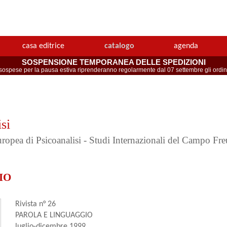
casa editrice
catalogo
agenda
SOSPENSIONE TEMPORANEA DELLE SPEDIZIONI
spese per la pausa estiva riprenderanno regolarmente dal 07 settembre gli ordini 
si
Europea di Psicoanalisi - Studi Internazionali del Campo Fr
IO
Rivista n° 26
PAROLA E LINGUAGGIO
luglio-dicembre 1999