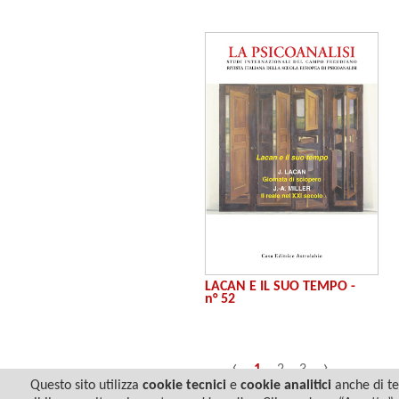
LACAN E IL SUO TEMPO -
n° 52
‹
›
1
2
3
Questo sito utilizza
cookie tecnici
e
cookie analitici
anche di ter