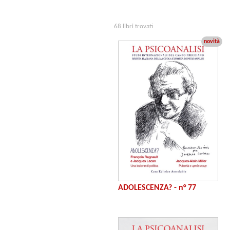
68 libri trovati
novità
ADOLESCENZA? - n° 77