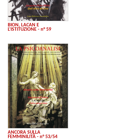
BION, LACAN E
L'ISTITUZIONE - n° 59
ANCORA SULLA
FEMMINILITÀ - n° 53/54