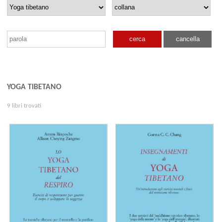
cerca
cancella
YOGA TIBETANO
9 libri trovati