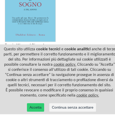
Tenzin Wangyal Rinpoche
LO YOGA TIBETANO DEL
Questo sito utilizza
cookie tecnici
e
cookie analitici
anche di terz
SOGNO E DEL SONNO
parti, per permettere il corretto funzionamento e il migliorament
del sito. Per informazioni più dettagliate sui cookie utilizzati è
possibile consultare la nostra
cookie policy
.
Cliccando su “Accetta”
si conferisce il consenso all’utilizzo di tali cookie. Cliccando su
“Continua senza accettare” la navigazione prosegue in assenza di
cookie o altri strumenti di tracciamento o profilazione diversi da
quelli tecnici, necessari per il corretto funzionamento del sito.
È possibile revocare o modificare il proprio consenso in qualsiasi
momento, come specificato nella
cookie policy
.
Accetta
Continua senza accettare
© 2022 Casa Editrice Astrolabio - Ubaldini Editore S.r.l. - P.IVA 10323461003 |
Informativa
privacy/cookies