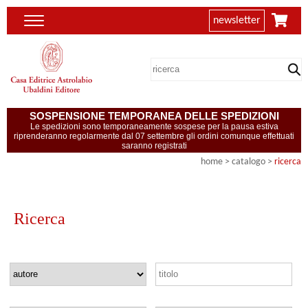
newsletter
SOSPENSIONE TEMPORANEA DELLE SPEDIZIONI
Le spedizioni sono temporaneamente sospese per la pausa estiva
riprenderanno regolarmente dal 07 settembre gli ordini comunque effettuati
saranno registrati
home
> catalogo >
ricerca
Ricerca