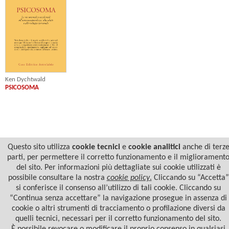
Ken Dychtwald
PSICOSOMA
Questo sito utilizza
cookie tecnici
e
cookie analitici
anche di terz
parti, per permettere il corretto funzionamento e il migliorament
del sito. Per informazioni più dettagliate sui cookie utilizzati è
possibile consultare la nostra
cookie policy
.
Cliccando su “Accetta”
si conferisce il consenso all’utilizzo di tali cookie. Cliccando su
© 2022 Casa Editrice Astrolabio - Ubaldini Editore S.r.l. - P.IVA 10323461003 |
Informativa
“Continua senza accettare” la navigazione prosegue in assenza di
privacy/cookies
cookie o altri strumenti di tracciamento o profilazione diversi da
quelli tecnici, necessari per il corretto funzionamento del sito.