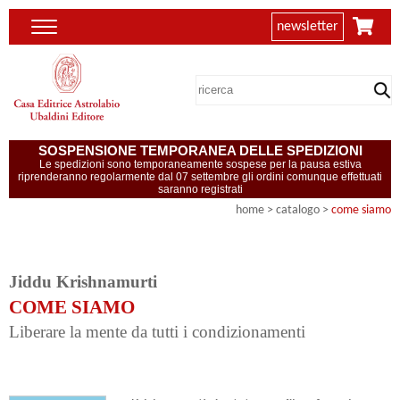
newsletter
SOSPENSIONE TEMPORANEA DELLE SPEDIZIONI
Le spedizioni sono temporaneamente sospese per la pausa estiva
riprenderanno regolarmente dal 07 settembre gli ordini comunque effettuati
saranno registrati
home
> catalogo >
come siamo
Jiddu Krishnamurti
COME SIAMO
Liberare la mente da tutti i condizionamenti