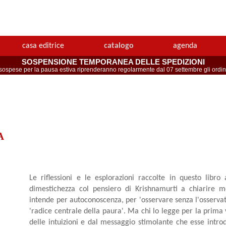
casa editrice
catalogo
agenda
SOSPENSIONE TEMPORANEA DELLE SPEDIZIONI
spese per la pausa estiva riprenderanno regolarmente dal 07 settembre gli ordini 
A
Le riflessioni e le esplorazioni raccolte in questo libro
dimestichezza col pensiero di Krishnamurti a chiarire mo
intende per autoconoscenza, per 'osservare senza l'osservator
'radice centrale della paura'. Ma chi lo legge per la prima 
delle intuizioni e dal messaggio stimolante che esse int