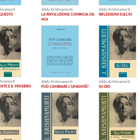
shnamurti
Jiddu Krishnamurti
Jiddu Krishnamurti
 QUESTO
LA RIVOLUZIONE COMINCIA DA
RIFLESSIONI SULL'IO
NOI
shnamurti
Jiddu Krishnamurti
Jiddu Krishnamurti
NTE E IL PENSIERO
SU DIO
PUÒ CAMBIARE L'UMANITÀ?