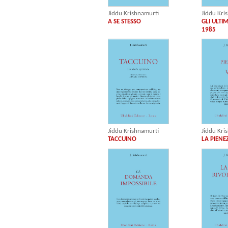
Jiddu Krishnamurti
Jiddu Kri
A SE STESSO
GLI ULTI
1985
Jiddu Kri
Jiddu Krishnamurti
LA PIENE
TACCUINO