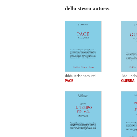
dello stesso autore:
Jiddu Krishnamurti
Jiddu Kri
PACE
GUERRA