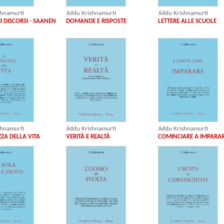
shnamurti
Jiddu Krishnamurti
Jiddu Krishnamurti
MI DISCORSI - SAANEN
DOMANDE E RISPOSTE
LETTERE ALLE SCUOLE
Jiddu Krishnamurti
shnamurti
Jiddu Krishnamurti
VERITÀ E REALTÀ
ZZA DELLA VITA
COMINCIARE A IMPARA