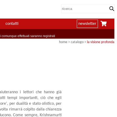
contatti
newsletter
comunque effettuati saranno registrati
home
> catalogo >
la visione profonda
 aiuteranno i lettori che hanno già
lti tempi importanti, ciò che egli
e', per dualità e stato olistico, per
volta rimarrà colpito dalla chiarezza
roducono. Come sempre, Krishnamurti