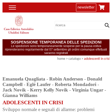
newsletter
SOSPENSIONE TEMPORANEA DELLE SPEDIZIONI
Le spedizioni sono temporaneamente sospese per la pausa estiva
riprenderanno regolarmente dal 07 settembre gli ordini comunque effettuati
saranno registrati
home
> catalogo >
adolescenti in crisi
Emanuela Quagliata
-
Robin Anderson
-
Donald
Campbell
-
Eglé Laufer
-
Roberta Mondadori
-
Jack Novik
-
Kerry Kelly Novik
-
Virginia Ungar
-
Gianna Williams
ADOLESCENTI IN CRISI
Sviluppo normale e segnali di allarme: problemi